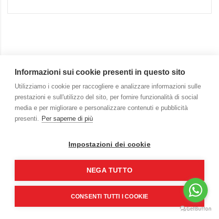
Informazioni sui cookie presenti in questo sito
Utilizziamo i cookie per raccogliere e analizzare informazioni sulle
prestazioni e sull'utilizzo del sito, per fornire funzionalità di social
media e per migliorare e personalizzare contenuti e pubblicità
presenti.
Per saperne di più
Copyright ©
2026
La Baia di Partenope | PIEFF srls
Impostazioni dei cookie
P.iva 08556041211
CIN IT063049B4ACB2OB7M | CUSR 15063049EXT0641
NEGA TUTTO
Web Design by
Plannerimage
.
CONSENTI TUTTI I COOKIE