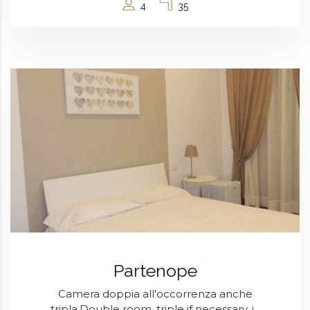
4
35
Partenope
Camera doppia all'occorrenza anche
tripla.Double room, triple if necessary, i...