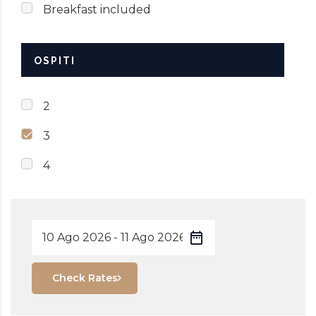
Breakfast included
OSPITI
2
3
4
Check Rates