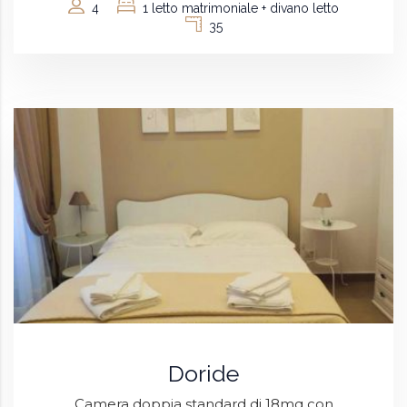
4
1 letto matrimoniale + divano letto
35
Doride
Camera doppia standard di 18mq con