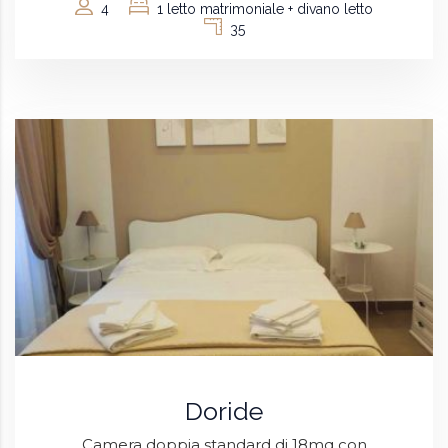
4
1 letto matrimoniale + divano letto
35
Doride
Camera doppia standard di 18mq con