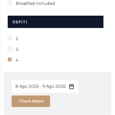
Breakfast included
OSPITI
2
3
4
Check Rates