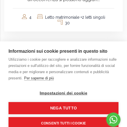
4
Letto matrimoniale +2 letti singoli
30
Informazioni sui cookie presenti in questo sito
Utilizziamo i cookie per raccogliere e analizzare informazioni sulle
prestazioni e sull'utilizzo del sito, per fornire funzionalità di social
media e per migliorare e personalizzare contenuti e pubblicità
presenti.
Per saperne di più
Impostazioni dei cookie
Copyright ©
2026
La Baia di Partenope | PIEFF srls
NEGA TUTTO
P.iva 08556041211
CIN IT063049B4ACB2OB7M | CUSR 15063049EXT0641
CONSENTI TUTTI I COOKIE
Web Design by
Plannerimage
.