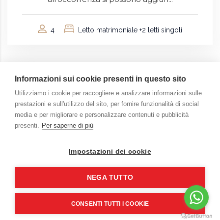
4
Letto matrimoniale +2 letti singoli
Informazioni sui cookie presenti in questo sito
Utilizziamo i cookie per raccogliere e analizzare informazioni sulle
prestazioni e sull'utilizzo del sito, per fornire funzionalità di social
media e per migliorare e personalizzare contenuti e pubblicità
presenti.
Per saperne di più
Impostazioni dei cookie
Copyright ©
2026
La Baia di Partenope | PIEFF srls
NEGA TUTTO
P.iva 08556041211
CIN IT063049B4ACB2OB7M | CUSR 15063049EXT0641
CONSENTI TUTTI I COOKIE
Web Design by
Plannerimage
.